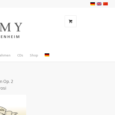
nahmen
CDs
Shop
n Op. 2
rosi