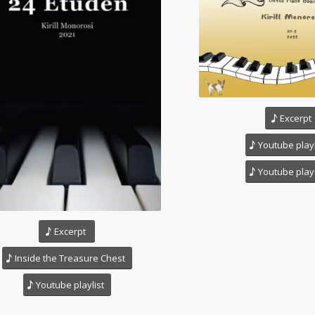
Excerpt
Youtube playl
Youtube playl
Excerpt
Inside the Treasure Chest
Youtube playlist