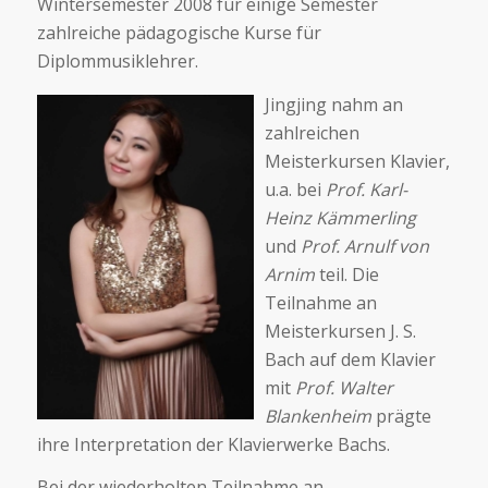
Wintersemester 2008 für einige Semester
zahlreiche pädagogische Kurse für
Diplommusiklehrer.
Jingjing nahm an
zahlreichen
Meisterkursen Klavier,
u.a. bei
Prof. Karl-
Heinz Kämmerling
und
Prof. Arnulf von
Arnim
teil. Die
Teilnahme an
Meisterkursen J. S.
Bach auf dem Klavier
mit
Prof. Walter
Blankenheim
prägte
ihre Interpretation der Klavierwerke Bachs.
Bei der wiederholten Teilnahme an