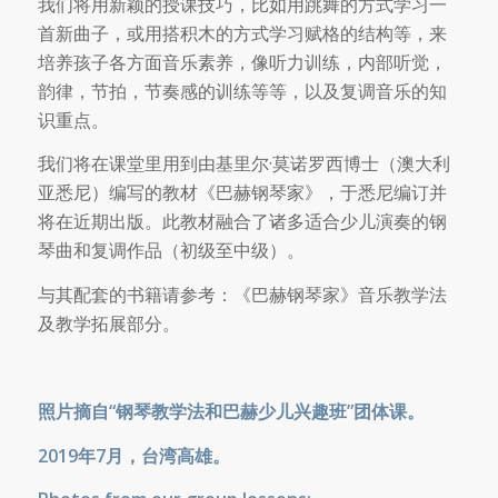
我们将用新颖的授课技巧，比如用跳舞的方式学习一
首新曲子，或用搭积木的方式学习赋格的结构等，来
培养孩子各方面音乐素养，像听力训练，内部听觉，
韵律，节拍，节奏感的训练等等，以及复调音乐的知
识重点。
我们将在课堂里用到由基里尔·莫诺罗西博士（澳大利
亚悉尼）编写的教材《巴赫钢琴家》，于悉尼编订并
将在近期出版。此教材融合了诸多适合少儿演奏的钢
琴曲和复调作品（初级至中级）。
与其配套的书籍请参考：《巴赫钢琴家》音乐教学法
及教学拓展部分。
照片摘自“钢琴教学法和巴赫少儿兴趣班”团体课。
2019年7月，台湾高雄。