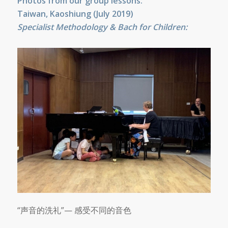
Photos from our group lessons:
Taiwan, Kaoshiung (July 2019)
Specialist Methodology & Bach for Children:
“声音的洗礼”— 感受不同的音色