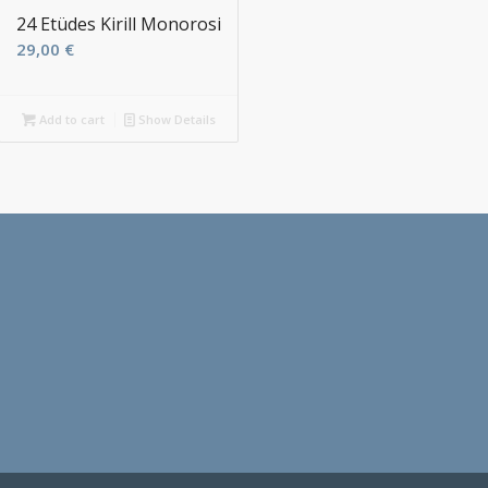
24 Etüdes Kirill Monorosi
29,00
€
Add to cart
Show Details