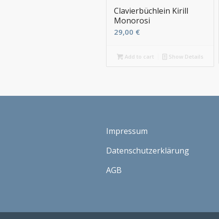
Clavierbüchlein Kirill
Monorosi
29,00
€
Add to cart
Show Details
Impressum
Datenschutzerklärung
AGB